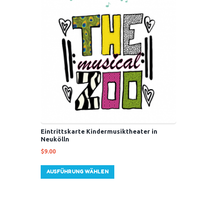
Eintrittskarte Kindermusiktheater in
Neukölln
$
9.00
Dieses
AUSFÜHRUNG WÄHLEN
Produkt
weist
mehrere
Varianten